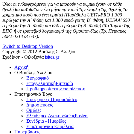
Όλοι οι ενδιαφερόμενοι για να μπορούν να συμμετέχουν σε κάθε
σχολή θα καταθέτουν ένα μήνα πριν από την έναρξη της σχολής το
χρηματικό ποσό που έχει οριστεί (Παράβολα UEFA-PRO 1.300
ευρώ για την Α΄ Φάση και 1.300 ευρώ για τη Β΄ Φάση, UEFAA' 650
ευρώ για την Α΄ Φάση και 650 ευρώ για τη Β΄ Φάση) στο Ταμείο της
ΕΠΟ ή σε τραπεζικό λογαριασμό της Ομοσπονδίας (Τρ. Πειραιώς
5082-021433-637).
Switch to Desktop Version
Copyright © 2012 Βασίλης Σ. Αλεξίου
Σχεδίαση - Φιλοξενία
isites.gr
Αρχική
Ο Βασίλης Αλεξίου
Βιογραφικό
Επαγγελματική
Εμπειρία
Προϋπηρεσία
στην εκπαίδευση
Επιστημονικό Έργο
Προφορικές Παρουσιάσεις
Δημοσιεύσεις
Ομιλίες
Ελεύθερες Ανακοινώσεις
Posters
Συνέδρια - Ημερίδες
Επιστημονική Επιμέλεια
Παρεμβάσεις