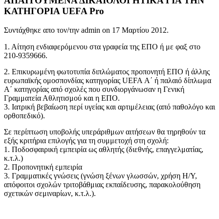
ΑΠΑΙΤΟΥΜΕΝΑ ΔΙΚΑΙΟΛΟΓΗΤΙΚΑ ΓΙΑ ΤΗΝ
ΚΑΤΗΓΟΡΙΑ UEFA Pro
Συντάχθηκε απο τον/την admin on
17 Μαρτίου 2012
.
1. Αίτηση ενδιαφερόμενου στα γραφεία της ΕΠΟ ή με φαξ στο
210-9359666.
2. Επικυρωμένη φωτοτυπία διπλώματος προπονητή ΕΠΟ ή άλλης
ευρωπαϊκής ομοσπονδίας κατηγορίας UEFA Α΄ ή παλαιό δίπλωμα
Α΄ κατηγορίας από σχολές που συνδιοργάνωσαν η Γενική
Γραμματεία Αθλητισμού και η ΕΠΟ.
3. Ιατρική βεβαίωση περί υγείας και αρτιμέλειας (από παθολόγο και
ορθοπεδικό).
Σε περίπτωση υποβολής υπεράριθμων αιτήσεων θα τηρηθούν τα
εξής κριτήρια επιλογής για τη συμμετοχή στη σχολή:
1. Ποδοσφαιρική εμπειρία ως αθλητής (διεθνής, επαγγελματίας,
κ.τ.λ.)
2. Προπονητική εμπειρία
3. Γραμματικές γνώσεις (γνώση ξένων γλωσσών, χρήση Η/Υ,
απόφοιτοι σχολών τριτοβάθμιας εκπαίδευσης, παρακολούθηση
σχετικών σεμιναρίων, κ.τ.λ.).