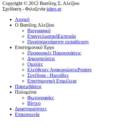
Copyright © 2012 Βασίλης Σ. Αλεξίου
Σχεδίαση - Φιλοξενία
isites.gr
Αρχική
Ο Βασίλης Αλεξίου
Βιογραφικό
Επαγγελματική
Εμπειρία
Προϋπηρεσία
στην εκπαίδευση
Επιστημονικό Έργο
Προφορικές Παρουσιάσεις
Δημοσιεύσεις
Ομιλίες
Ελεύθερες Ανακοινώσεις
Posters
Συνέδρια - Ημερίδες
Επιστημονική Επιμέλεια
Παρεμβάσεις
Πολυμέσα
Φωτογραφίες
Βίντεο
Δραστηριότητες
Επικοινωνία